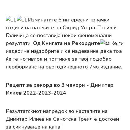
Изминатите 6 интересни тркачки
години на патеките на Охрид Ултра-Треил и
Галичица се поставија некои феноменални
резултати.
Од Kнигата на Рекордите
ќе ги
издвоиме најдобрите и се надевамне дека тоа
ќе те мотивира и поттикне за твој подобар
перформанс на овогодинешното 7мо издание.
Рецепт за рекорд во 3 чекори - Димитар
Илиев 2022-2023-2024
Резултатскиот напредок во настапите на
Димитар Илиев на Самотска Треил е достоен
за симнување на капа!