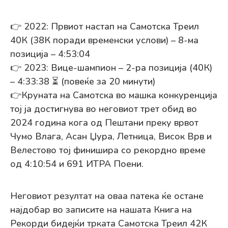
👉 2022: Првиот настап на Самотска Треил
40К (38К поради временски услови) – 8-ма
позиција – 4:53:04
👉 2023: Вице-шампион – 2-ра позиција (40К)
– 4:33:38 ⏳ (повеќе за 20 минути)
👉Круната на Самотска во машка конкуренција
тој ја достигнува во неговиот трет обид во
2024 година кога од Пештани преку врвот
Чумо Влага, Асан Џура, Летница, Висок Врв и
Велестово тој финишира со рекордно време
од 4:10:54 и 691 ИТРА Поени.
Неговиот резултат на оваа патека ќе остане
најдобар во записите на нашата Книга на
Рекорди бидејќи трката Самотска Треил 42К