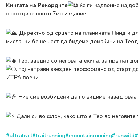
Kнигата на Рекордите
ќе ги издвоиме најдоб
овогодинешното 7мо издание.
Директно од срцето на планината Пинд и дла
мисла, ни беше чест да бидеме домаќини на Тео
Тео, заедно со неговата екипа, за прв пат д
, тој направи ѕвезден перформанс од старт 
ИТРА поени.
Ние сме возбудени да го видиме назад оваа 
Дали си во флоу, како што е Тео во неговит
#ultratrail
#trailrunning
#mountainrunning
#runwild
#